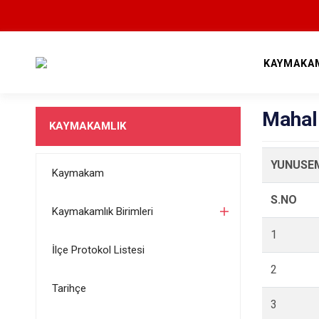
KAYMAKA
Mahall
KAYMAKAMLIK
YUNUSEM
Kaymakam
S.NO
Kaymakamlık Birimleri
1
İlçe Protokol Listesi
2
Tarihçe
3