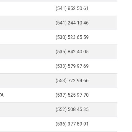
Turgutlu
(541) 852 50 61
Şehzadeler
Yunusemre
(541) 244 10 46
(530) 523 65 59
(535) 842 40 05
(533) 579 97 69
(553) 722 94 66
YA
(537) 525 97 70
(552) 508 45 35
(536) 377 89 91