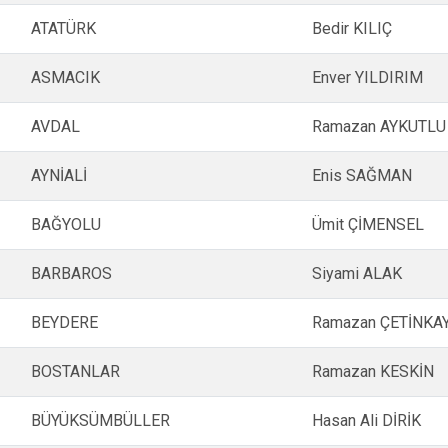
Gördes
ATATÜRK
Bedir KILIÇ
Kırkağaç
Köprübaşı
ASMACIK
Enver YILDIRIM
Kula
AVDAL
Ramazan AYKUTLU
AYNİALİ
Enis SAĞMAN
BAĞYOLU
Ümit ÇİMENSEL
BARBAROS
Siyami ALAK
BEYDERE
Ramazan ÇETİNKA
BOSTANLAR
Ramazan KESKİN
BÜYÜKSÜMBÜLLER
Hasan Ali DİRİK