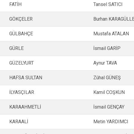
FATİH
Tansel SATICI
GÖKÇELER
Burhan KARAGÜLL
GÜLBAHÇE
Mustafa ATALAN
GÜRLE
İsmail GARİP
GÜZELYURT
Aynur TAVA
HAFSA SULTAN
Zûhal GÜNEŞ
İLYASÇILAR
Kamil COŞKUN
KARAAHMETLİ
İsmail GENÇAY
KARAALİ
Metin YARDIMCI