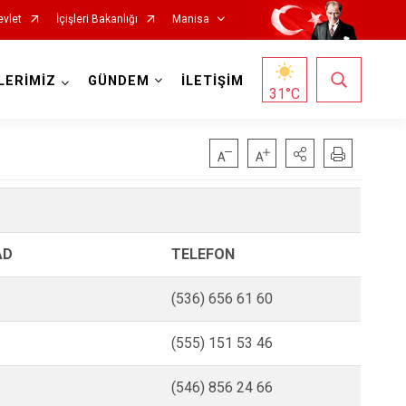
evlet
İçişleri Bakanlığı
Manisa
LERİMİZ
GÜNDEM
İLETİŞİM
31
°C
Salihli
AD
TELEFON
Sarıgöl
(536) 656 61 60
Saruhanlı
(555) 151 53 46
Selendi
Soma
(546) 856 24 66