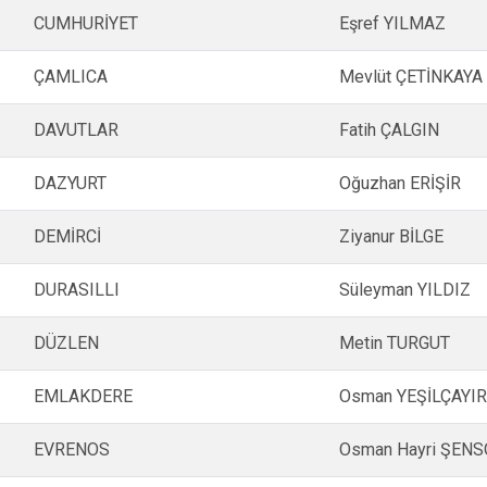
CUMHURİYET
Eşref YILMAZ
ÇAMLICA
Mevlüt ÇETİNKAYA
DAVUTLAR
Fatih ÇALGIN
DAZYURT
Oğuzhan ERİŞİR
DEMİRCİ
Ziyanur BİLGE
DURASILLI
Süleyman YILDIZ
DÜZLEN
Metin TURGUT
EMLAKDERE
Osman YEŞİLÇAYI
EVRENOS
Osman Hayri ŞEN