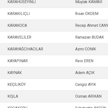
KARAHÜSEYİNLİ
Müştak KAMAVİ
KARAKILIÇLI
İhsan ÖKDEM
KARAKOCA
Recep Ahmet CAN
KARAVELİLER
Ramazan BUDAK
KARAYAĞCIHACILAR
Azmi CONİK
KAYAPINAR
Reis EREN
KAYNAK
Adem AÇIK
KEÇİLİKÖY
Cengiz AYIK
KIŞLA
Osman ARIKAN