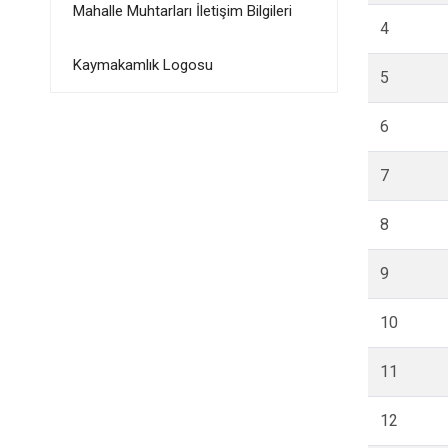
Mahalle Muhtarları İletişim Bilgileri
4
Kaymakamlık Logosu
5
6
7
8
9
10
11
12