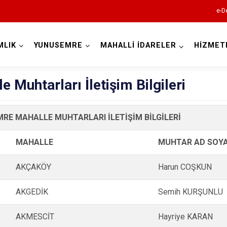
e-D
MLIK
YUNUSEMRE
MAHALLİ İDARELER
HİZMET
Manisa
e Muhtarları İletişim Bilgileri
RE MAHALLE MUHTARLARI İLETİŞİM BİLGİLERİ
Ahmetli
MAHALLE
MUHTAR AD SOY
Akhisar
AKÇAKÖY
Harun COŞKUN
Alaşehir
AKGEDİK
Semih KURŞUNLU
Demirci
Gölmarmara
AKMESCİT
Hayriye KARAN