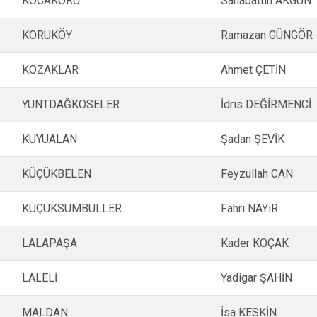
KOCAKORU
Sahabattin AKGÜN
KORUKÖY
Ramazan GÜNGÖR
KOZAKLAR
Ahmet ÇETİN
YUNTDAĞKÖSELER
İdris DEĞİRMENCİ
KUYUALAN
Şadan ŞEVİK
KÜÇÜKBELEN
Feyzullah CAN
KÜÇÜKSÜMBÜLLER
Fahri NAYiR
LALAPAŞA
Kader KOÇAK
LALELİ
Yadigar ŞAHİN
MALDAN
İsa KESKİN