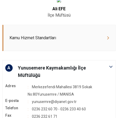
Ali EFE
İlçe Müftüsü
Kamu Hizmet Standartları
Yunusemere Kaymakamlığı İlçe
A
Müftülüğü
Adres
Merkezefendi Mahallesi 3819 Sokak
No:80Yunusemre / MANİSA
E-posta
yunusemre@diyanet.gov.tr
Telefon
0236 232 60 70 - 0236 233 40 60
Fax
0236 232 61 71