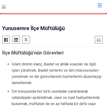
Manisa
Yunusemre İlçe Müftülüğü
Ahmetli
Salihli
Akhisar
Sarıgöl
İlçe Müftülüğü'nün Görevleri
Alaşehir
Saruhanlı
Demirci
Selendi
İslam dininin inanç, ibadet ve ahlak esasları ile ilgili
Gölmarmara
Soma
işleri yürütmek, ibadet yerlerini ve dini müesseseleri
Gördes
Turgutlu
yönetmek ve din görevlilerinin hizmetlerini düzenleyip
Kırkağaç
Şehzadeler
denetlemek.
Köprübaşı
Yunusemre
Din konusunda her türlü vasıtadan yararlanarak
Kula
vatandaşları aydınlatmak, vaaz ve irşat faaliyetlerinde
bulunmak, müftünün de en az haftada bir defa vaaz