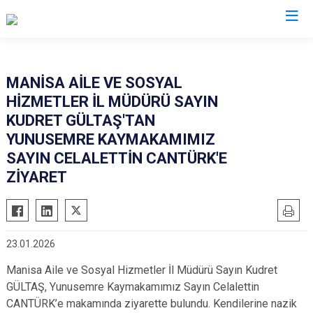
Manisa
MANİSA AİLE VE SOSYAL
HİZMETLER İL MÜDÜRÜ SAYIN
Ahmetli
Salihli
KUDRET GÜLTAŞ'TAN
Akhisar
Sarıgöl
YUNUSEMRE KAYMAKAMIMIZ
Alaşehir
Saruhanlı
SAYIN CELALETTİN CANTÜRK'E
Demirci
ZİYARET
Selendi
Gölmarmara
Soma
Gördes
Turgutlu
Kırkağaç
Şehzadeler
23.01.2026
Köprübaşı
Yunusemre
Manisa Aile ve Sosyal Hizmetler İl Müdürü Sayın Kudret
Kula
GÜLTAŞ, Yunusemre Kaymakamımız Sayın Celalettin
CANTÜRK’e makamında ziyarette bulundu. Kendilerine nazik