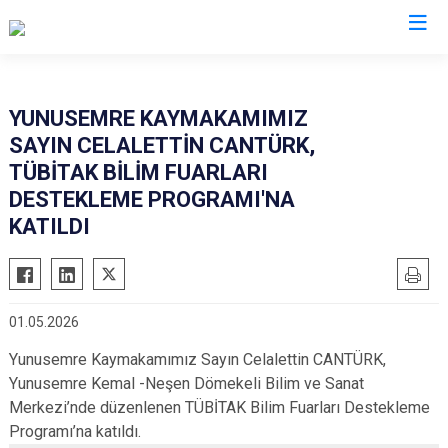
Manisa
YUNUSEMRE KAYMAKAMIMIZ
SAYIN CELALETTİN CANTÜRK,
Ahmetli
Salihli
TÜBİTAK BİLİM FUARLARI
Akhisar
Sarıgöl
DESTEKLEME PROGRAMI'NA
Alaşehir
Saruhanlı
KATILDI
Demirci
Selendi
Gölmarmara
Soma
Gördes
Turgutlu
01.05.2026
Kırkağaç
Şehzadeler
Yunusemre Kaymakamımız Sayın Celalettin CANTÜRK,
Köprübaşı
Yunusemre
Yunusemre Kemal -Neşen Dömekeli Bilim ve Sanat
Kula
Merkezi’nde düzenlenen TÜBİTAK Bilim Fuarları Destekleme
Programı’na katıldı.